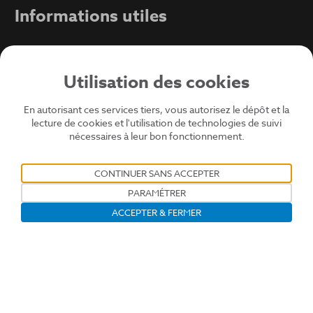
Informations utiles
Mentions légales
Conditions générales d'utilisation
Utilisation des cookies
Protection des données
En autorisant ces services tiers, vous autorisez le dépôt et la
lecture de cookies et l'utilisation de technologies de suivi
Politique cookies
nécessaires à leur bon fonctionnement.
Contact
CONTINUER SANS ACCEPTER
PARAMÉTRER
ACCEPTER & FERMER
Ouvrir la barre de gestion des coo
© 2024 - Soprema - Tous droits réservés - @Atypix