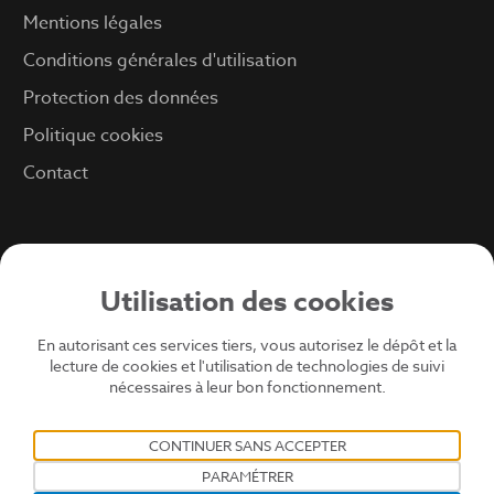
Mentions légales
Conditions générales d'utilisation
Protection des données
Politique cookies
Contact
Utilisation des cookies
En autorisant ces services tiers, vous autorisez le dépôt et la
lecture de cookies et l'utilisation de technologies de suivi
© 2024 - Soprema - Tous droits réservés - @Atypix
nécessaires à leur bon fonctionnement.
CONTINUER SANS ACCEPTER
PARAMÉTRER